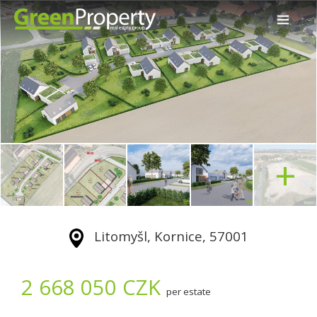
+
Litomyšl, Kornice, 57001
2 668 050 CZK
per estate