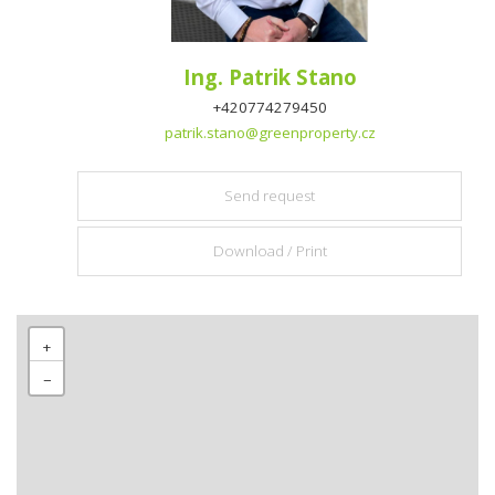
Ing. Patrik Stano
+420774279450
patrik.stano@greenproperty.cz
Send request
Download / Print
+
−