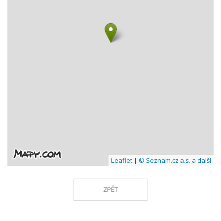
Leaflet
|
© Seznam.cz a.s. a další
ZPĚT