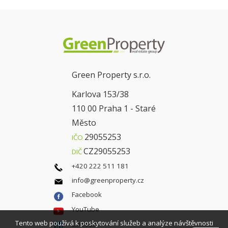
Green Property s.r.o.
Karlova 153/38
110 00 Praha 1 - Staré
Město
29055253
IČO
CZ29055253
DIČ
+420 222 511 181
info@greenproperty.cz
Facebook
YouTube
Tento web používá k poskytování služeb a analýze návštěvnosti
LinkedIn