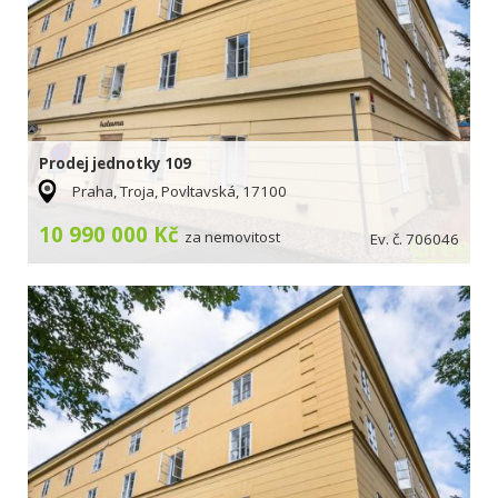
Prodej jednotky 109
Praha, Troja, Povltavská, 17100
10 990 000 Kč
za nemovitost
Ev. č. 706046