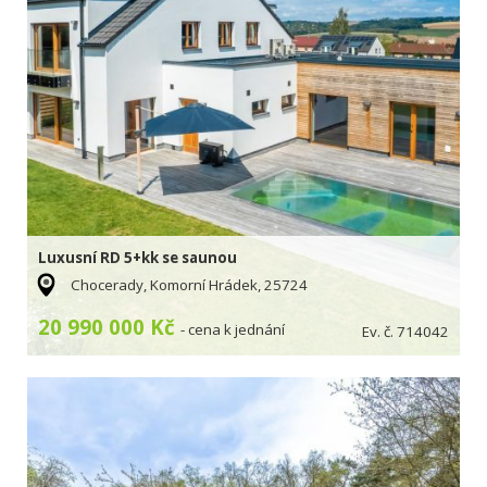
Luxusní RD 5+kk se saunou
Chocerady, Komorní Hrádek, 25724
20 990 000 Kč
- cena k jednání
Ev. č. 714042