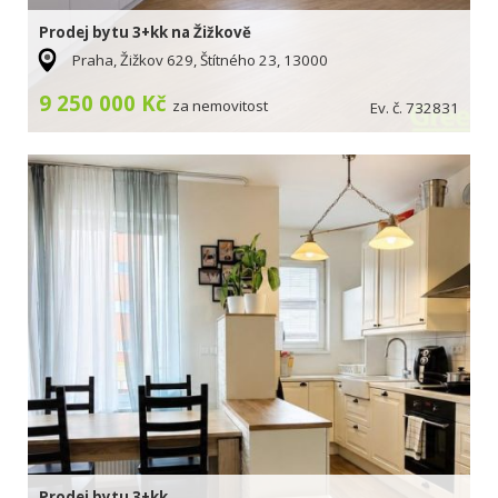
Prodej bytu 3+kk na Žižkově
Praha, Žižkov 629, Štítného 23, 13000
9 250 000 Kč
za nemovitost
Ev. č. 732831
Prodej bytu 3+kk