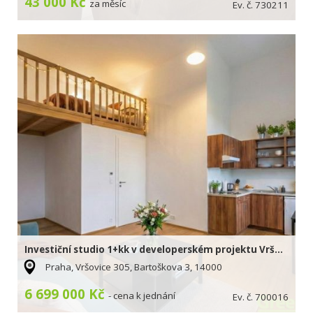
43 000 Kč
za měsíc
Ev. č. 730211
Investiční studio 1+kk v developerském projektu Vršovická vodárna
Praha, Vršovice 305, Bartoškova 3, 14000
6 699 000 Kč
- cena k jednání
Ev. č. 700016