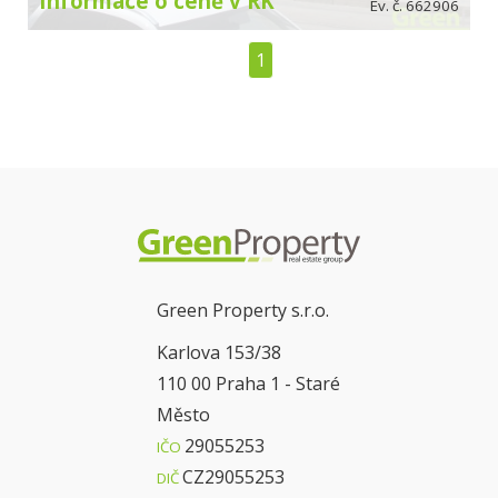
Informace o ceně v RK
Ev. č. 662906
1
Green Property s.r.o.
Karlova 153/38
110 00 Praha 1 - Staré
Město
29055253
IČO
CZ29055253
DIČ