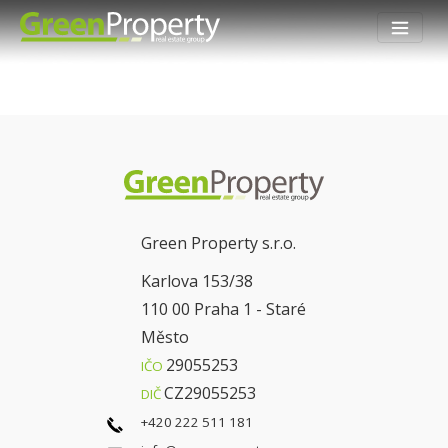
Green Property s.r.o.
Karlova 153/38
110 00 Praha 1 - Staré
Město
29055253
IČO
CZ29055253
DIČ
+420 222 511 181