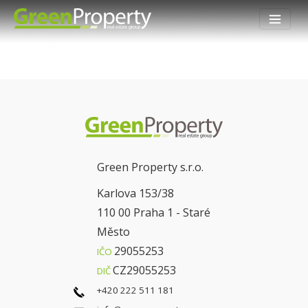
Green Property s.r.o.
Karlova 153/38
110 00 Praha 1 - Staré
Město
29055253
IČO
CZ29055253
DIČ
+420 222 511 181