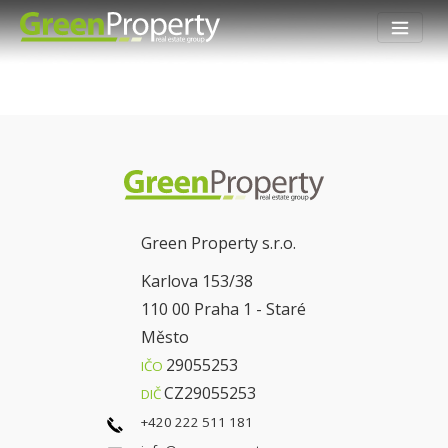
Green Property s.r.o.
Karlova 153/38
110 00 Praha 1 - Staré
Město
29055253
IČO
CZ29055253
DIČ
+420 222 511 181