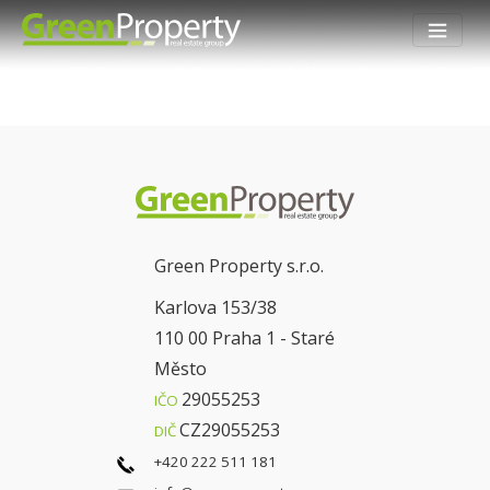
Green Property s.r.o.
Karlova 153/38
110 00 Praha 1 - Staré
Město
29055253
IČO
CZ29055253
DIČ
+420 222 511 181